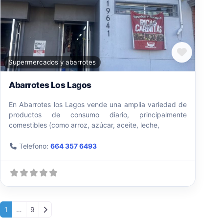
Favori
Supermercados y abarrotes
Abarrotes Los Lagos
En Abarrotes los Lagos vende una amplia variedad de
productos de consumo diario, principalmente
comestibles (como arroz, azúcar, aceite, leche,
Telefono:
664 357 6493
Posts navigation
Entradas anteriores
1
…
9