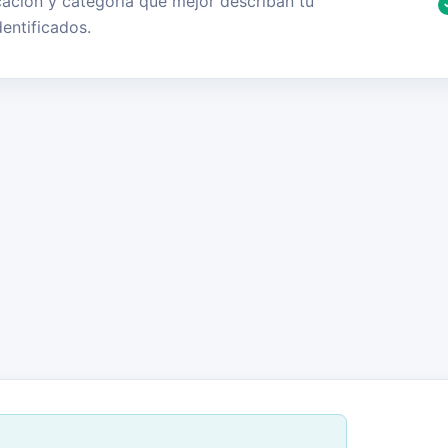
cación y categoría que mejor describan tu
entificados.