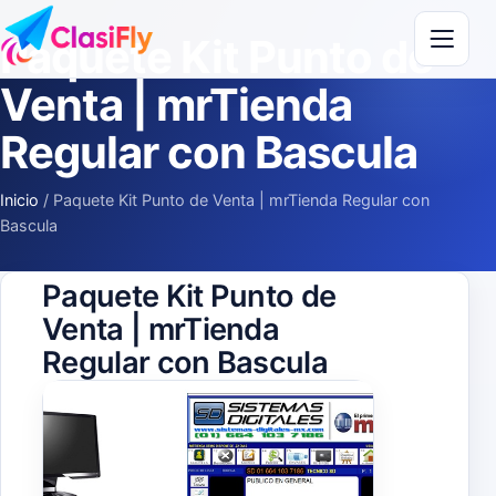
Saltar al contenido
Paquete Kit Punto de
Venta | mrTienda
Regular con Bascula
Inicio
/
Paquete Kit Punto de Venta | mrTienda Regular con
Bascula
Paquete Kit Punto de
Venta | mrTienda
Regular con Bascula