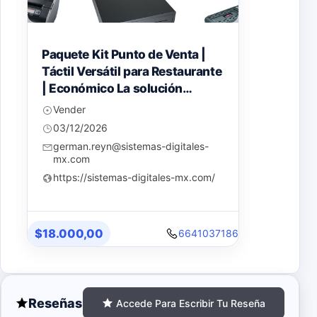
Paquete Kit Punto de Venta |
Paquete
Táctil Versátil para Restaurante
mrTien
| Económico La solución
comple
específica para tu restaurante:
equipo
Vender
Vende
equipo + software
capaci
03/12/2026
03/12
especializado + capacitación y
incluid
german.reyn@sistemas-digitales-
german
soporte completo.
mx.com
mx.c
https://sistemas-digitales-mx.com/
https:
$18.000,00
$25.00
6
6641037186
Reseñas
Accede Para Escribir Tu Reseña