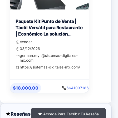
Paquete Kit Punto de Venta |
Paquete
Táctil Versátil para Restaurante
mrTien
| Económico La solución
comple
específica para tu restaurante:
equipo
Vender
Vende
equipo + software
capaci
03/12/2026
03/12
especializado + capacitación y
incluid
german.reyn@sistemas-digitales-
german
soporte completo.
mx.com
mx.c
https://sistemas-digitales-mx.com/
https:
$18.000,00
$25.00
6
6641037186
Reseñas
Accede Para Escribir Tu Reseña