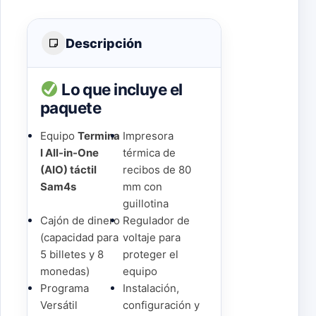
Descripción
Lo que incluye el
paquete
Equipo
Termina
Impresora
l All-in-One
térmica de
(AIO) táctil
recibos de 80
Sam4s
mm con
guillotina
Cajón de dinero
Regulador de
(capacidad para
voltaje para
5 billetes y 8
proteger el
monedas)
equipo
Programa
Instalación,
Versátil
configuración y