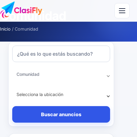
Saltar al contenido
Comunidad
Inicio
/
Comunidad
Términos de búsqueda
Comunidad
Selecciona la ubicación
Buscar anuncios