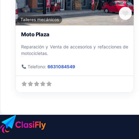
Fav
Talleres mecánicos
Moto Plaza
Reparación y Venta de accesorios y refacciones de
motocicletas.
Telefono:
6631084549