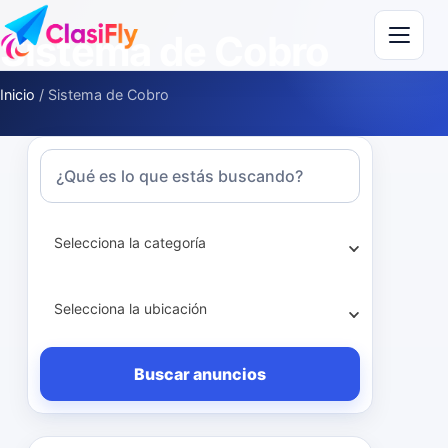
Saltar al contenido
Sistema de Cobro
Inicio
/
Sistema de Cobro
Términos de búsqueda
Selecciona la categoría
Selecciona la ubicación
Buscar anuncios