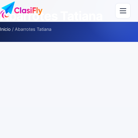
Saltar al contenido
Abarrotes Tatiana
Inicio
/
Abarrotes Tatiana