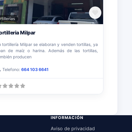
o
Favorito
rtillerías
ortilleria Milpar
 tortillería Milpar se elaboran y venden tortillas, ya
ean de maíz o harina. Además de las tortillas,
ambién producen
Telefono:
664 103 6641
INFORMACIÓN
Aviso de privacidad