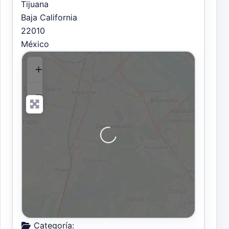
Tijuana
Baja California
22010
México
+
−
Cargando…
Categoría: