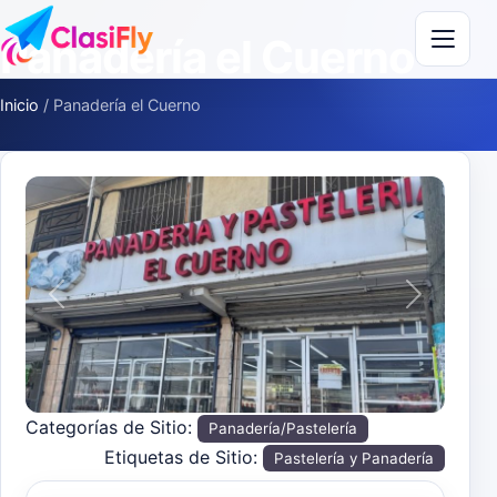
Saltar al contenido
Panadería el Cuerno
Inicio
/
Panadería el Cuerno
Anterior
Siguiente
Categorías de Sitio:
Panadería/Pastelería
Etiquetas de Sitio:
Pastelería y Panadería