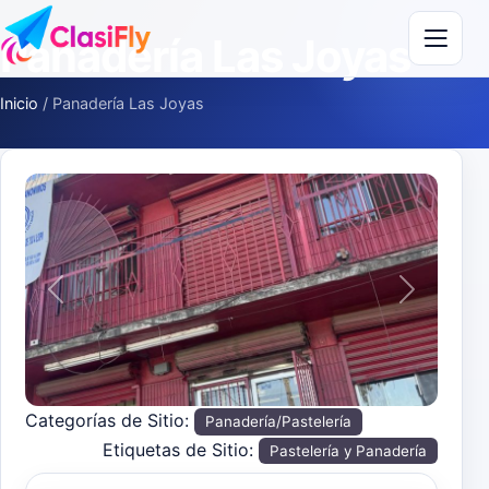
Saltar al contenido
Panadería Las Joyas
Inicio
/
Panadería Las Joyas
Anterior
Siguiente
Categorías de Sitio:
Panadería/Pastelería
Etiquetas de Sitio:
Pastelería y Panadería