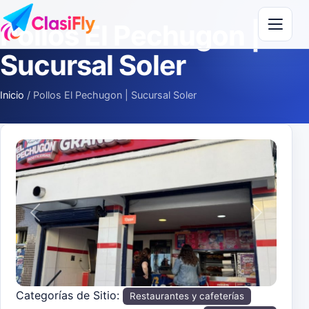
Saltar al contenido
Pollos El Pechugon |
Sucursal Soler
Inicio
/
Pollos El Pechugon | Sucursal Soler
Anterior
Siguiente
Categorías de Sitio:
Restaurantes y cafeterías