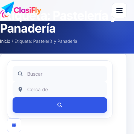
Saltar al contenido
Etiqueta: Pastelería y
Panadería
Inicio
/
Etiqueta: Pastelería y Panadería
Buscar